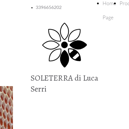
Home
Prod
3396656202
Page
SOLETERRA di Luca
Serri
Mieli